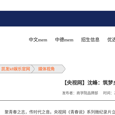
中文mem
中德mem
招生信息
优
凯发k8娱乐官网
媒体视角
【央视网】沈峰：筑梦
发布者：商学院品牌部
时间：202
聚青春之志，传时代之音。央视网《青春说》系列微纪录片