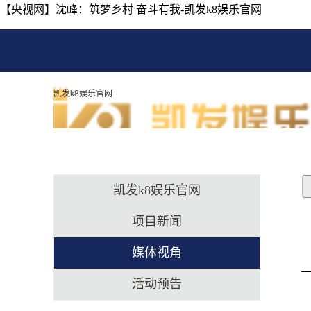
【央视网】沈峰：筑梦乡村 奋斗有我-凯发k8娱乐官网
凯发k8娱乐官网
凯发k8娱乐官网
项目新闻
媒体视角
活动预告