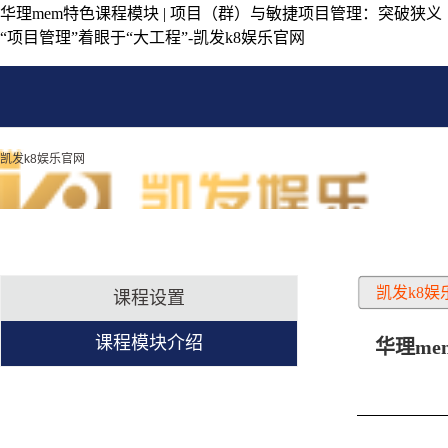
华理mem特色课程模块 | 项目（群）与敏捷项目管理：突破狭义
“项目管理”着眼于“大工程”-凯发k8娱乐官网
凯发k8娱乐官网
凯发k8娱
课程设置
课程模块介绍
华理me