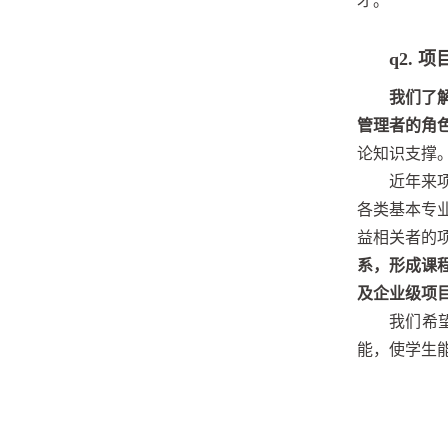
才。
q2.
我们了
管理者的角
论知识支撑
近年来
各类基本专
益相关者的
系，形成课
及企业级项
我们希
能，使学生