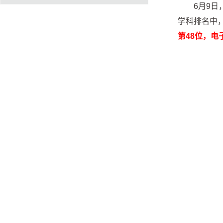
6
月9日
学科排名中
第48位，电