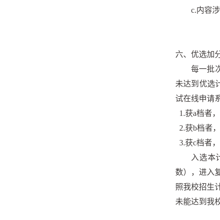
c.内
六、优选加
每一批
未达到优选
试在线申请
1.获a档者
2.获b档者
3.获c档者
入选本
数），进入
照我校招生
未能达到我