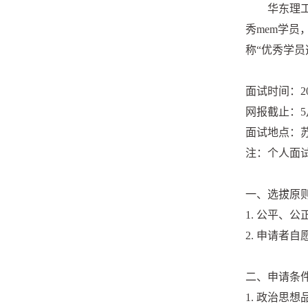
华东理
秀mem学员
称“优秀学员
面试时间：2
网报截止：5
面试地点：苏
注：个人面
一、选拔原
1. 公平、
2. 申请者
二、申请条
1. 政治思