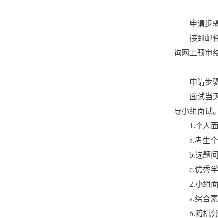
申请步
接到邮
询网上预审
申请步
面试当
导小组面试
1.个人
a.考
b.选题
c.优秀
2.小组
a.综
b.随机