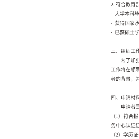
2. 符合教
· 大学本科
· 获得国
· 已获硕士
三、组织工
为了加
工作将在领
者的背景，
四、申请材
申请者
（1）符合
务中心认证
（2）学历