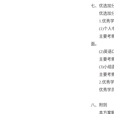
七、优选加
优选加
1.优秀
(1)个
主要考
面。
(2)英
主要考
(3)小
主要考
2.优秀
优秀学
八、附则
本方案