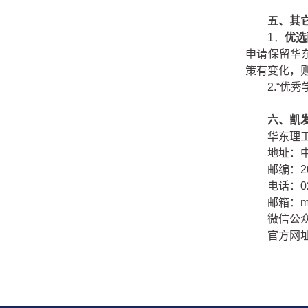
五、其
1
．
优选
申请保留华
策有变化，
2.
“优
六、凯
华东理
地址：中
邮编：20
电话：021
邮箱：
m
微信公
官方网