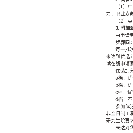
（1）
力、职业素
（2）
3.
附加
由申请
步骤四
每一批
未达到优选
试在线申请
优选加
a
档：优
b
档：优
c
档：优
d
档：不
参加优
非全日制工
研究生院要
未达到