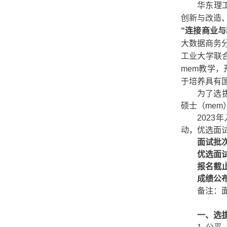
华东理
创新与改造
“连接商业
大数据商务
工业大学联
mem教学，
于培养具有
为了选
硕士（mem
2023
年
动，优选面试
面试批
优选面
报名截
成绩公布
备注：
一、选