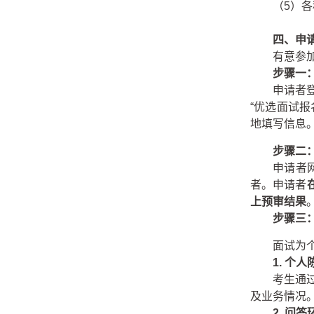
（5）
四、申
有意参
步骤一
申请者
“优选面试报
地填写信息
步骤二
申请者
者。申请者
上预审结果
步骤三
面试为
1.
个人
考生通
及业务情况
2.
问答