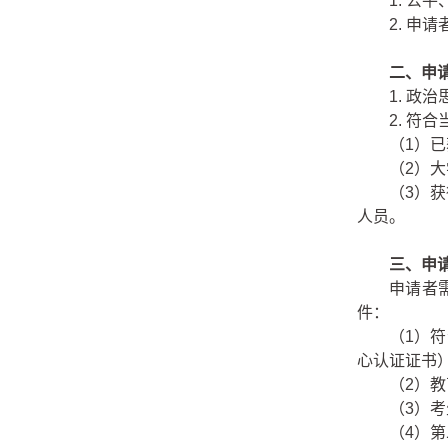
1.
公平
2.
申请
二、申
1.
政治
2.
符合
（1）
（2）
（3）
人员。
三、申
申请者
件：
（1）
心认证证书
（2）
（3）
（4）