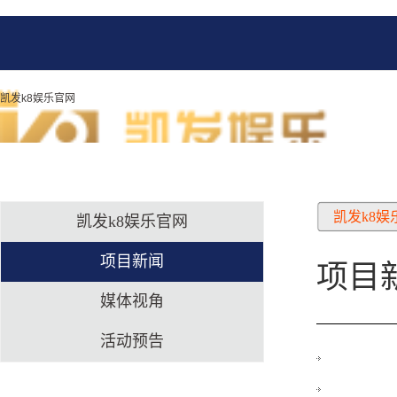
凯发k8娱乐官网
凯发k8娱
凯发k8娱乐官网
项目新闻
项目
媒体视角
活动预告