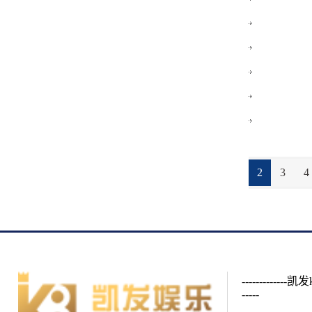
2
3
4
-----------
-----